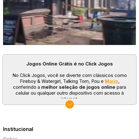
Jogos Online Grátis é no Click Jogos
No Click Jogos, você se diverte com clássicos como
Fireboy & Watergirl, Talking Tom, Pou e
Mario
,
conferindo a
melhor seleção de jogos online
para
celular ou qualquer outro dispositivo com acesso à
internet.
No Click Jogos temos as categorias mais populares:
jogos clássicos
,
jogos de esporte
e
jogos famosos
para todas as idades. Somos um portal de games
sempre atualizado com novos títulos!
Institucional
Explore novos universos, dirija carros, teste sua