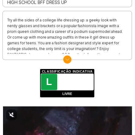
HIGH SCHOOL BFF DRESS UP
Try all the sides of a college life dressing up: a geeky look with
nerdy glasses and brackets or a popular fashionista image with a
prom queen clothing and a career of a podium supermodel ahead.
Or come up with more amazing outfits in these it girl dress up
games for teens. You are a fashion designer and style expert for
college students, the only limit is your imagination! ? Enjoy
FANTASTIC dressup makeover: ? ? 2 pretty dolls on the screen at
once to create BFF matching looks ? A lot of types of clothes from
skirts to gloves ? Fashionable accessories and haircuts for dressing
up ? Awesome dress up games for teenage girls online ? Bright
CLASSIFICAÇÃO INDICATIVA
backgrounds of a college life ? Ability to take a screenshot and
L
show off your talent In our free dress up games for girls you can
choose makeup, hairstyle and any clothes you want: shirts, jackets,
LIVRE
skirts, hats and so on. High school uniform is not necessarily a
boring thing, your college students’ outfits can be amazing and
interesting.