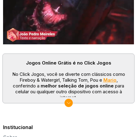
Jogos Online Grátis é no Click Jogos
No Click Jogos, você se diverte com clássicos como
Fireboy & Watergirl, Talking Tom, Pou e
Mario
,
conferindo a
melhor seleção de jogos online
para
celular ou qualquer outro dispositivo com acesso à
internet.
No Click Jogos temos as categorias mais populares:
jogos clássicos
,
jogos de esporte
e
jogos famosos
para todas as idades. Somos um portal de games
sempre atualizado com novos títulos!
Institucional
Explore novos universos, dirija carros, teste sua