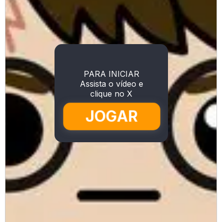
PARA INICIAR
Assista o vídeo e
clique no X
JOGAR