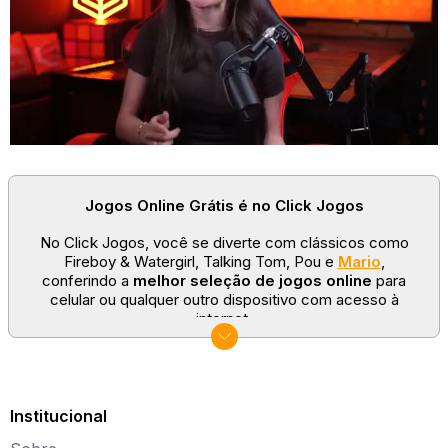
Jogos Online Grátis é no Click Jogos
No Click Jogos, você se diverte com clássicos como
Fireboy & Watergirl, Talking Tom, Pou e
Mario
,
conferindo a
melhor seleção de jogos online
para
celular ou qualquer outro dispositivo com acesso à
internet.
No Click Jogos temos as categorias mais populares:
jogos clássicos
,
jogos de esporte
e
jogos famosos
para todas as idades. Somos um portal de games
sempre atualizado com novos títulos!
Institucional
Explore novos universos, dirija carros, teste sua