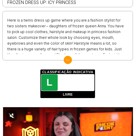
FROZEN DRESS UP: ICY PRINCESS
Here is a twins dress up game where you are a fashion stylist for
two sisters makeover – daughters of frozen queen Anna. You have
to pick up cool clothes, hairstyle and makeup in princess fashion
salon. Customize their whole look by choosing eyes, mouth,
eyebrows and even the color of skin! Hairstyle means a lot, so
there is a huge variety of hair types in frozen games for kids. Just
like all princesses Anna and Elsa love all the creatures. Each girl has
her own favorite pet in kids games for girls. Squirrel, dog, deer or
even snowman. Who’s gonna play with them? It’s up to you! And
don’t forget about picking up the background! Features of Icy
CLASSIFICAÇÃO INDICATIVA
Princess Games for Girls???: - The game is completely FREE! -
L
Become twins’ favorite fashion stylist - Improve your fashion
designer skills - Princess fashion salon for two girls - Customize
LIVRE
looks of frozen princesses - A lot of clothes, hairstyle and makeup -
Surprise your friends by showing them your fashion stylist skills