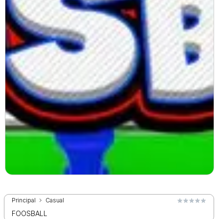
Principal
Casual
FOOSBALL