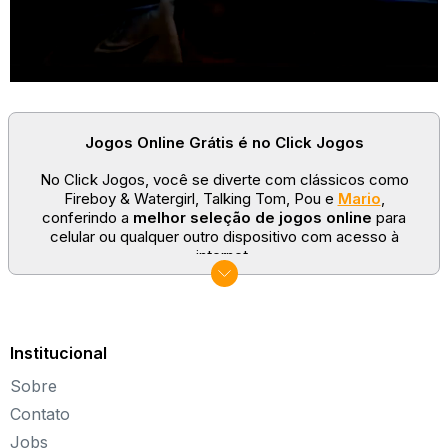
Jogos Online Grátis é no Click Jogos
No Click Jogos, você se diverte com clássicos como
Fireboy & Watergirl, Talking Tom, Pou e
Mario
,
conferindo a
melhor seleção de jogos online
para
celular ou qualquer outro dispositivo com acesso à
internet.
No Click Jogos temos as categorias mais populares:
jogos clássicos
,
jogos de esporte
e
jogos famosos
para todas as idades. Somos um portal de games
sempre atualizado com novos títulos!
Institucional
Explore novos universos, dirija carros, teste sua
Sobre
paciência, seja uma estrela do futebol ou brinque com a
Barbie de forma totalmente gratuita. Aqui, não faltam
Contato
opções para aproveitar!
Jobs