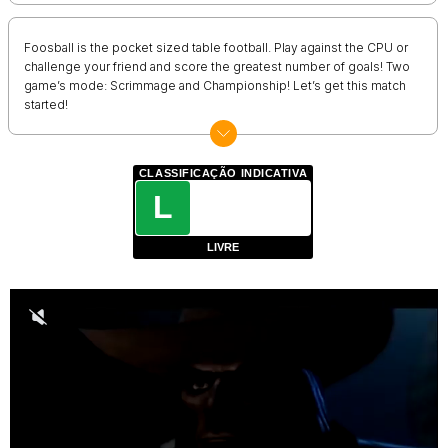
Foosball is the pocket sized table football. Play against the CPU or
challenge your friend and score the greatest number of goals! Two
game’s mode: Scrimmage and Championship! Let’s get this match
started!
CLASSIFICAÇÃO INDICATIVA
L
LIVRE