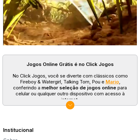
Jogos Online Grátis é no Click Jogos
No Click Jogos, você se diverte com clássicos como
Fireboy & Watergirl, Talking Tom, Pou e
Mario
,
conferindo a
melhor seleção de jogos online
para
celular ou qualquer outro dispositivo com acesso à
internet.
No Click Jogos temos as categorias mais populares:
jogos clássicos
,
jogos de esporte
e
jogos famosos
para todas as idades. Somos um portal de games
sempre atualizado com novos títulos!
Institucional
Explore novos universos, dirija carros, teste sua