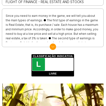
FLIGHT OF FINANCE - REAL ESTATE AND STOCKS
Since you need to earn money in the game, we will tell you about
the main types of earnings: ● The first type of earnings in the game
is Real Estate, that is, its purchase / sale. Each house has a maximum
and minimum price. Accordingly, in order to make good money, you
need to buy at a low price and sell at a high price. But when selling
real estate, a tax of 3% is taken. ● The second type of earnings is
Business. Suitable for those who already have a good start-up
capital. Their advantage is that they have passive income. Even if
the price of the business falls, the income will still be there. ● And
the final type of earnings is Investment. Suitable for both beginners
CLASSIFICAÇÃO INDICATIVA
and pros. All you have to do is monitor the market and decide
L
whether to buy a stock or not. The promotion is sold automatically
after purchase (5 seconds).
LIVRE