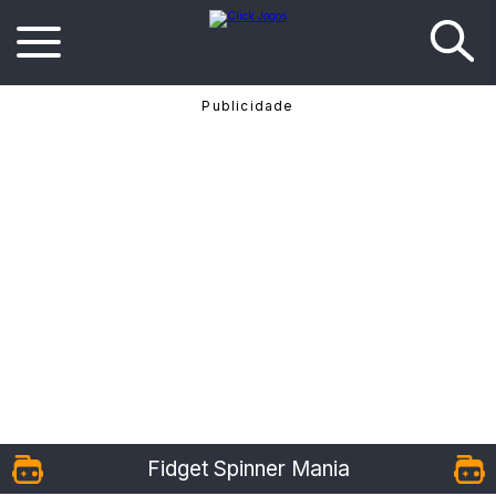
Fidget Spinner Mania