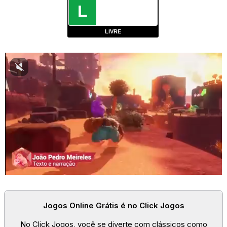
L
LIVRE
Jogos Online Grátis é no Click Jogos
No Click Jogos, você se diverte com clássicos como