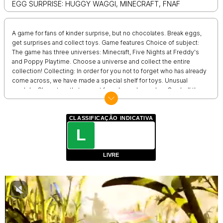
EGG SURPRISE: HUGGY WAGGI, MINECRAFT, FNAF
A game for fans of kinder surprise, but no chocolates. Break eggs,
get surprises and collect toys. Game features Choice of subject:
The game has three universes: Minecraft, Five Nights at Freddy's
and Poppy Playtime. Choose a universe and collect the entire
collection! Collecting: In order for you not to forget who has already
come across, we have made a special shelf for toys. Unusual
models: Characters that are not found anywhere else. Crack all the
eggs and collect all the heroes!
CLASSIFICAÇÃO INDICATIVA
L
LIVRE