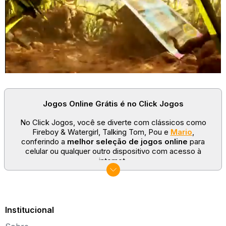
Jogos Online Grátis é no Click Jogos
No Click Jogos, você se diverte com clássicos como
Fireboy & Watergirl, Talking Tom, Pou e
Mario
,
conferindo a
melhor seleção de jogos online
para
celular ou qualquer outro dispositivo com acesso à
internet.
No Click Jogos temos as categorias mais populares:
jogos clássicos
,
jogos de esporte
e
jogos famosos
para todas as idades. Somos um portal de games
sempre atualizado com novos títulos!
Institucional
Explore novos universos, dirija carros, teste sua