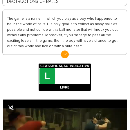
DECTRUCTIONS OF BALLS
The game is a runner in which you play as a boy who happened to
be in the world of balls. His only goal is to collect as many balls as
possible and not collide with a ball monster that will knock you out
without any problems. Moreover, if you manage to pass all the
exciting levels in the game, then the boy will have a chance to get
out of this world and live on with a pure heart.
CLASSIFICAÇÃO INDICATIVA
L
LIVRE