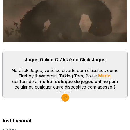
Jogos Online Grátis é no Click Jogos
No Click Jogos, você se diverte com clássicos como
Fireboy & Watergirl, Talking Tom, Pou e
Mario
,
conferindo a
melhor seleção de jogos online
para
celular ou qualquer outro dispositivo com acesso à
internet.
No Click Jogos temos as categorias mais populares:
jogos clássicos
,
jogos de esporte
e
jogos famosos
para todas as idades. Somos um portal de games
sempre atualizado com novos títulos!
Institucional
Explore novos universos, dirija carros, teste sua