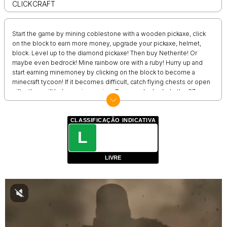
CLICKCRAFT
Start the game by mining coblestone with a wooden pickaxe, click
on the block to earn more money, upgrade your pickaxe, helmet,
block. Level up to the diamond pickaxe! Then buy Netherite! Or
maybe even bedrock! Mine rainbow ore with a ruby! Hurry up and
start earning minemoney by clicking on the block to become a
minecraft tycoon! If it becomes difficult, catch flying chests or open
gifts, they will help you in passing. Can you ulock whole the 67
items?
CLASSIFICAÇÃO INDICATIVA
L
LIVRE