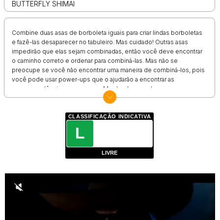
BUTTERFLY SHIMAI
Combine duas asas de borboleta iguais para criar lindas borboletas
e fazê-las desaparecer no tabuleiro. Mas cuidado! Outras asas
impedirão que elas sejam combinadas, então você deve encontrar
o caminho correto e ordenar para combiná-las. Mas não se
preocupe se você não encontrar uma maneira de combiná-los, pois
você pode usar power-ups que o ajudarão a encontrar as
correspondências que procura. Mas lembre-se de que esses
power-ups são de uso limitado, portanto, não os use demais. Então
entre e comece a criar lindas borboletas e veja todas voarem para
sua nova casa!
CLASSIFICAÇÃO INDICATIVA
L
LIVRE