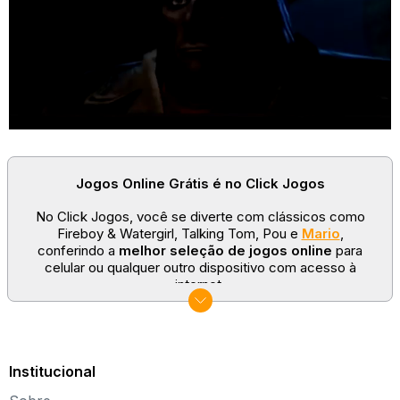
Jogos Online Grátis é no Click Jogos
No Click Jogos, você se diverte com clássicos como
Fireboy & Watergirl, Talking Tom, Pou e
Mario
,
conferindo a
melhor seleção de jogos online
para
celular ou qualquer outro dispositivo com acesso à
internet.
No Click Jogos temos as categorias mais populares:
jogos clássicos
,
jogos de esporte
e
jogos famosos
para todas as idades. Somos um portal de games
sempre atualizado com novos títulos!
Institucional
Explore novos universos, dirija carros, teste sua