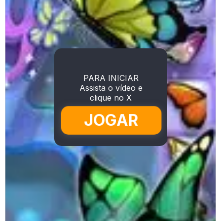
PARA INICIAR
Assista o vídeo e
clique no X
JOGAR