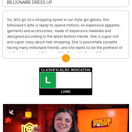
BILLIONAIRE DRESS UP
So, let’s go on a shopping spree in our style girl games, this
billionaire’s wife is ready to spend millions on expensive apparels,
garments and accessories; made of expensive materials and
designed according to the latest fashion trends. She is super rich
and super crazy about mall shopping. She is passionate socialite
having many millionaire friends, and she wants to be the prettiest of
all. Сool features of Billionaire Wife Dress Up Game: ? Fashion
stylist girl games: hundreds of unique clothing items! ? Dress up
make up games free ✨ Lots of accessories: shoes, bracelets,
necklaces, glasses ? Style game: dresses, tops, jackets, skirts,
CLASSIFICAÇÃO INDICATIVA
tights ⭐️ Change background and take screenshots, share with your
L
friends
LIVRE