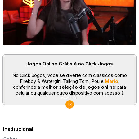
Jogos Online Grátis é no Click Jogos
No Click Jogos, você se diverte com clássicos como
Fireboy & Watergirl, Talking Tom, Pou e
Mario
,
conferindo a
melhor seleção de jogos online
para
celular ou qualquer outro dispositivo com acesso à
internet.
No Click Jogos temos as categorias mais populares:
jogos clássicos
,
jogos de esporte
e
jogos famosos
para todas as idades. Somos um portal de games
sempre atualizado com novos títulos!
Institucional
Explore novos universos, dirija carros, teste sua