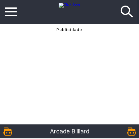
Arcade Billiard