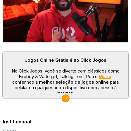
Jogos Online Grátis é no Click Jogos
No Click Jogos, você se diverte com clássicos como
Fireboy & Watergirl, Talking Tom, Pou e
Mario
,
conferindo a
melhor seleção de jogos online
para
celular ou qualquer outro dispositivo com acesso à
internet.
No Click Jogos temos as categorias mais populares:
jogos clássicos
,
jogos de esporte
e
jogos famosos
para todas as idades. Somos um portal de games
sempre atualizado com novos títulos!
Institucional
Explore novos universos, dirija carros, teste sua