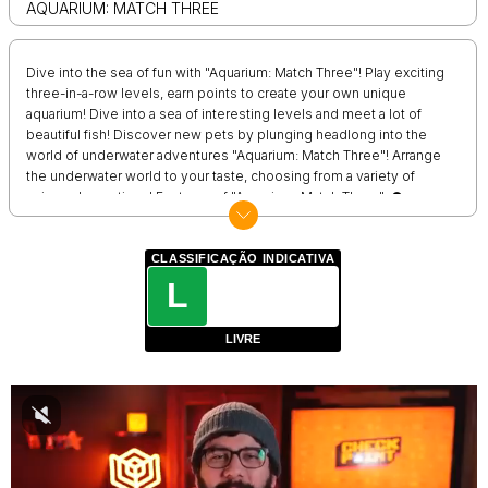
AQUARIUM: MATCH THREE
Dive into the sea of fun with "Aquarium: Match Three"! Play exciting
three-in-a-row levels, earn points to create your own unique
aquarium! Dive into a sea of interesting levels and meet a lot of
beautiful fish! Discover new pets by plunging headlong into the
world of underwater adventures "Aquarium: Match Three"! Arrange
the underwater world to your taste, choosing from a variety of
unique decorations! Features of "Aquarium: Match Three": ●
Addictive gameplay: go through the levels of match three” to
create a cozy home for your fish! ● Dozens of incredible levels
with unique tasks! ● Lots of jewelry and a huge scope for
CLASSIFICAÇÃO INDICATIVA
imagination: how your pets' house will look like depends only on
L
you! ● Meet the characters of the game stingray, mermaid, octopus
and many others! ● Beautiful graphics and nice effects of "three in a
LIVRE
row" chips