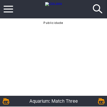
Aquarium: Match Three