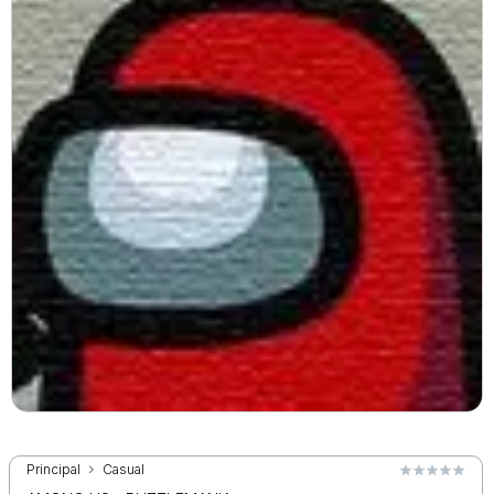
Principal
Casual