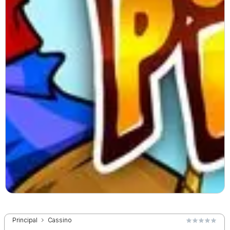
Principal
Cassino