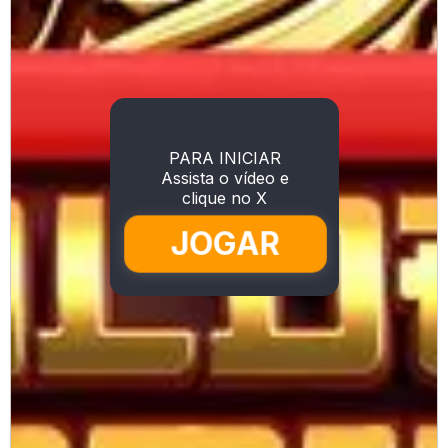
PARA INICIAR
Assista o vídeo e
clique no X
JOGAR