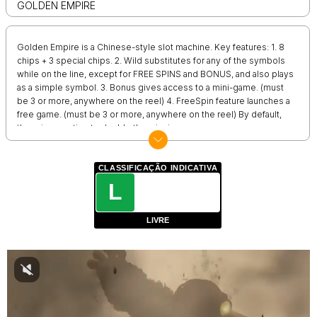
GOLDEN EMPIRE
Golden Empire is a Chinese-style slot machine. Key features: 1. 8
chips + 3 special chips. 2. Wild substitutes for any of the symbols
while on the line, except for FREE SPINS and BONUS, and also plays
as a simple symbol. 3. Bonus gives access to a mini-game. (must
be 3 or more, anywhere on the reel) 4. FreeSpin feature launches a
free game. (must be 3 or more, anywhere on the reel) By default,
there is an option to double the winnings.
CLASSIFICAÇÃO INDICATIVA
L
LIVRE