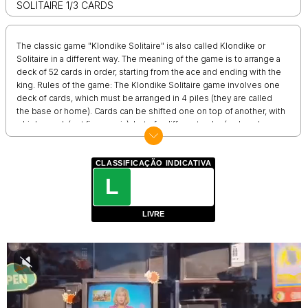
SOLITAIRE 1/3 CARDS
The classic game "Klondike Solitaire" is also called Klondike or
Solitaire in a different way. The meaning of the game is to arrange a
deck of 52 cards in order, starting from the ace and ending with the
king. Rules of the game: The Klondike Solitaire game involves one
deck of cards, which must be arranged in 4 piles (they are called
the base or home). Cards can be shifted one on top of another, with
a higher rank (put five on six), but of a different color (red card can
be put on black). In each base, an ace is placed first, then a deuce,
then a three, and so on until the king. Cards can be taken from the
remaining deck, in a simple level of difficulty, one at a time, and in a
CLASSIFICAÇÃO INDICATIVA
difficult level, three at a time. Only kings can be placed on free cells
L
(not in the base). The game is considered completed when all
solitaire cards are laid out in bases. In the game, you can customize
LIVRE
the background color, card back, card appearance, and some other
features.