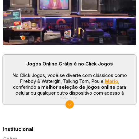
Jogos Online Grátis é no Click Jogos
No Click Jogos, você se diverte com clássicos como
Fireboy & Watergirl, Talking Tom, Pou e
Mario
,
conferindo a
melhor seleção de jogos online
para
celular ou qualquer outro dispositivo com acesso à
internet.
No Click Jogos temos as categorias mais populares:
jogos clássicos
,
jogos de esporte
e
jogos famosos
para todas as idades. Somos um portal de games
sempre atualizado com novos títulos!
Institucional
Explore novos universos, dirija carros, teste sua