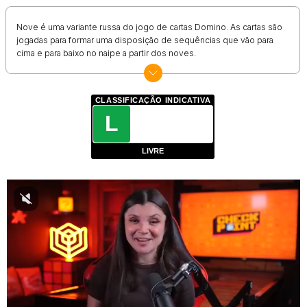
Nove é uma variante russa do jogo de cartas Domino. As cartas são
jogadas para formar uma disposição de sequências que vão para
cima e para baixo no naipe a partir dos noves.
CLASSIFICAÇÃO INDICATIVA
L
LIVRE