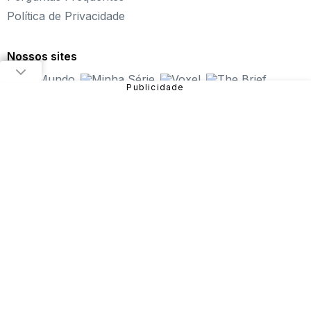
Política de Privacidade
Fundado em 2004, o Click Jogos é o maior portal de
jogos online infantil do Brasil, oferecendo
os melhores
jogos online para PC
, além de alternativas para curtir
Nossos sites
pelo
tablet ou celular
.
Nosso objetivo é proporcionar uma experiência incrível
em entretenimento e diversão com
jogos de meninas
,
jogos de carros
,
jogos de aventura
,
jogos de
plataforma
e muito mais!
São diversos games disponíveis no site que você pode
jogar online gratuitamente. Dentre eles, estão:
Fireboy
and Watergirl
,
Subway Surfers
,
Bubble Pop
, entre
outros.
Sendo uma das verticais do Grupo NZN, o Click Jogos
conta com equipe especializada e monitoramento diário,
garantindo uma
experiência mais segura para o
público
e trabalhando para que a nossa história continue
com as novas gerações.