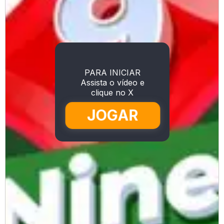
PARA INICIAR
Assista o vídeo e
clique no X
JOGAR