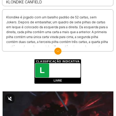
KLONDIKE CANFIELD
Klondike é jogado com um baralho padrão de 52 cartas, sem
Jokers. Depois de embaralhar, um quadro de sete pilhas de cartas
em leque é colocado da esquerda para a direita. Da esquerda para a
direita, cada pilha contém uma carta a mais que a anterior. A primeira
pilha contém uma única carta virada para cima, a segunda pilha
contém duas cartas, a terceira pilha contém três cartas, a quarta pilha
contém quatro cartas, a quinta pilha contém cinco cartas, a sexta
pilha contém seis cartas e a sétima pilha contém sete cartas. A carta
mais alta de cada pilha é virada para cima. As cartas restantes
formam o estoque e são colocadas viradas para baixo no canto
CLASSIFICAÇÃO INDICATIVA
superior esquerdo do layout. Se o jogador não puder mais fazer
L
nenhum movimento significativo, o jogo é considerado perdido.
Neste ponto, ganhar é impossível.
LIVRE