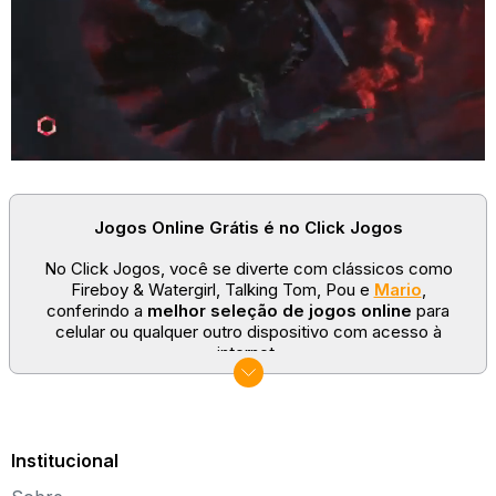
Jogos Online Grátis é no Click Jogos
No Click Jogos, você se diverte com clássicos como
Fireboy & Watergirl, Talking Tom, Pou e
Mario
,
conferindo a
melhor seleção de jogos online
para
celular ou qualquer outro dispositivo com acesso à
internet.
No Click Jogos temos as categorias mais populares:
jogos clássicos
,
jogos de esporte
e
jogos famosos
para todas as idades. Somos um portal de games
sempre atualizado com novos títulos!
Institucional
Explore novos universos, dirija carros, teste sua