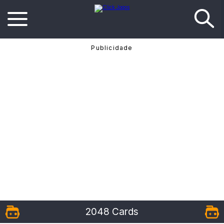
2048 Cards