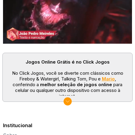
Jogos Online Grátis é no Click Jogos
No Click Jogos, você se diverte com clássicos como
Fireboy & Watergirl, Talking Tom, Pou e
Mario
,
conferindo a
melhor seleção de jogos online
para
celular ou qualquer outro dispositivo com acesso à
internet.
No Click Jogos temos as categorias mais populares:
jogos clássicos
,
jogos de esporte
e
jogos famosos
para todas as idades. Somos um portal de games
sempre atualizado com novos títulos!
Institucional
Explore novos universos, dirija carros, teste sua