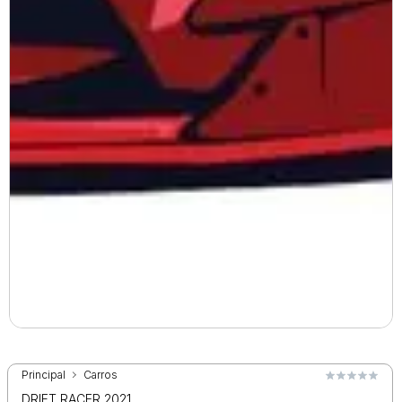
Principal
Carros
DRIFT RACER 2021