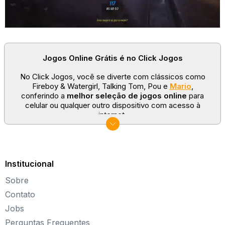
Jogos Online Grátis é no Click Jogos
No Click Jogos, você se diverte com clássicos como
Fireboy & Watergirl, Talking Tom, Pou e
Mario
,
conferindo a
melhor seleção de jogos online
para
celular ou qualquer outro dispositivo com acesso à
internet.
No Click Jogos temos as categorias mais populares:
jogos clássicos
,
jogos de esporte
e
jogos famosos
para todas as idades. Somos um portal de games
sempre atualizado com novos títulos!
Institucional
Explore novos universos, dirija carros, teste sua
Sobre
paciência, seja uma estrela do futebol ou brinque com a
Barbie de forma totalmente gratuita. Aqui, não faltam
Contato
opções para aproveitar!
Jobs
Sobre o Click Jogos
Perguntas Frequentes