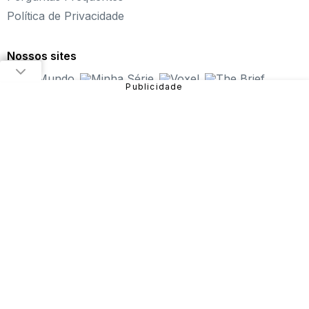
Política de Privacidade
Fundado em 2004, o Click Jogos é o maior portal de
jogos online infantil do Brasil, oferecendo
os melhores
jogos online para PC
, além de alternativas para curtir
Nossos sites
pelo
tablet ou celular
.
Nosso objetivo é proporcionar uma experiência incrível
em entretenimento e diversão com
jogos de meninas
,
jogos de carros
,
jogos de aventura
,
jogos de
plataforma
e muito mais!
São diversos games disponíveis no site que você pode
jogar online gratuitamente. Dentre eles, estão:
Fireboy
and Watergirl
,
Subway Surfers
,
Bubble Pop
, entre
outros.
Sendo uma das verticais do Grupo NZN, o Click Jogos
conta com equipe especializada e monitoramento diário,
garantindo uma
experiência mais segura para o
público
e trabalhando para que a nossa história continue
com as novas gerações.