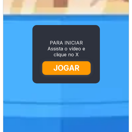
PARA INICIAR
Assista o vídeo e
clique no X
JOGAR