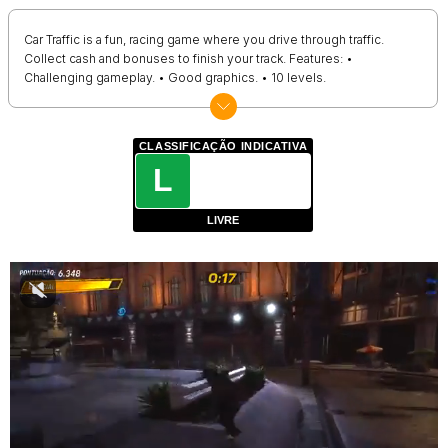
Car Traffic is a fun, racing game where you drive through traffic.
Collect cash and bonuses to finish your track. Features: •
Challenging gameplay. • Good graphics. • 10 levels.
CLASSIFICAÇÃO INDICATIVA
L
LIVRE