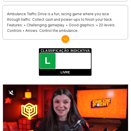
Ambulance Traffic Drive is a fun, racing game where you race
through traffic. Collect cash and power-ups to finish your track.
Features: • Challenging gameplay. • Good graphics. • 20 levels.
Controls • Arrows: Control the ambulance.
CLASSIFICAÇÃO INDICATIVA
L
LIVRE