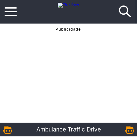
Ambulance Traffic Drive