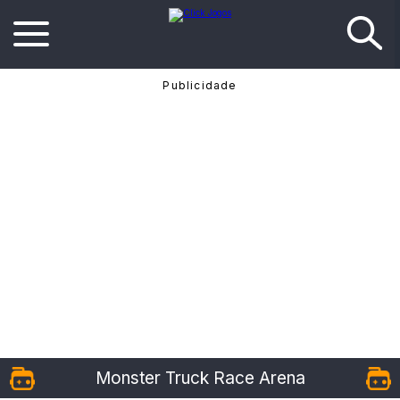
Monster Truck Race Arena