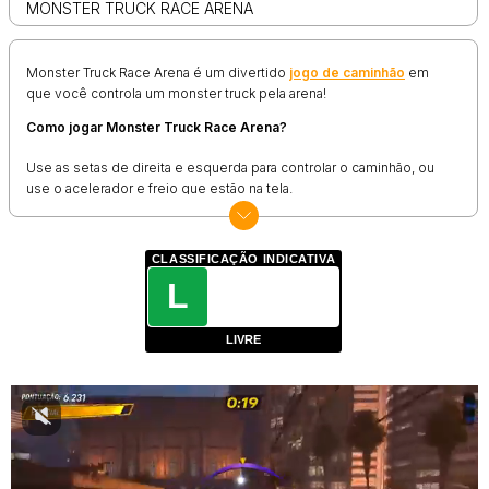
MONSTER TRUCK RACE ARENA
Monster Truck Race Arena é um divertido
jogo de caminhão
em
que você controla um monster truck pela arena!
Como jogar Monster Truck Race Arena?
Use as setas de direita e esquerda para controlar o caminhão, ou
use o acelerador e freio que estão na tela.
CLASSIFICAÇÃO INDICATIVA
L
LIVRE