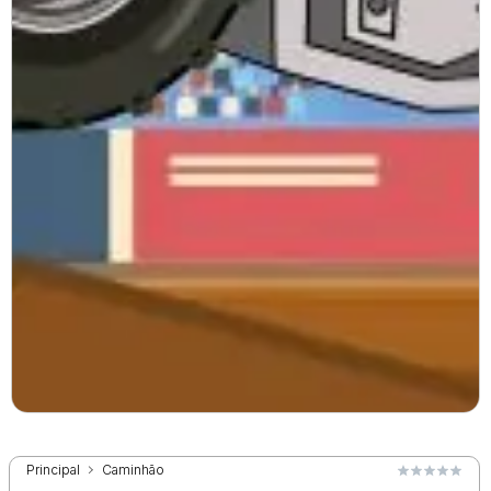
Principal
Caminhão