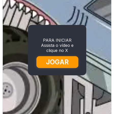
PARA INICIAR
Assista o vídeo e
clique no X
JOGAR