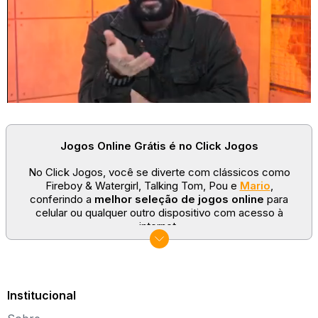
S
: Lançar corda
D
: Abrir paraquedas
Jogos Online Grátis é no Click Jogos
No Click Jogos, você se diverte com clássicos como
Fireboy & Watergirl, Talking Tom, Pou e
Mario
,
conferindo a
melhor seleção de jogos online
para
celular ou qualquer outro dispositivo com acesso à
internet.
No Click Jogos temos as categorias mais populares:
jogos clássicos
,
jogos de esporte
e
jogos famosos
para todas as idades. Somos um portal de games
sempre atualizado com novos títulos!
Institucional
Explore novos universos, dirija carros, teste sua