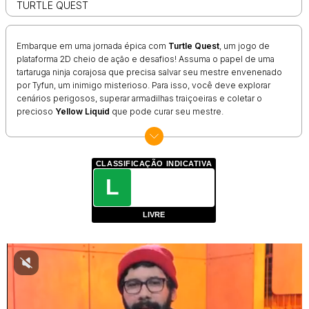
TURTLE QUEST
Embarque em uma jornada épica com
Turtle Quest
, um jogo de
plataforma 2D cheio de ação e desafios! Assuma o papel de uma
tartaruga ninja corajosa que precisa salvar seu mestre envenenado
por Tyfun, um inimigo misterioso. Para isso, você deve explorar
cenários perigosos, superar armadilhas traiçoeiras e coletar o
precioso
Yellow Liquid
que pode curar seu mestre.
Com gráficos de alta qualidade, controles simples e tamanho leve,
Turtle Quest
é perfeito para quem curte jogos
casuais
,
hypercasual
e de
aventura
. Prepare-se para enfrentar inimigos,
CLASSIFICAÇÃO INDICATIVA
usar habilidades ninjas e completar missões emocionantes em um
L
mundo cheio de surpresas!
COMO JOGAR:
LIVRE
Android
: Use os botões de toque na tela para controlar o
personagem e atirar.
PC
:
Seta para cima
: Pular
Seta para esquerda
: Mover para a esquerda
Seta para direita
: Mover para a direita
A
: Lançar bumerangue