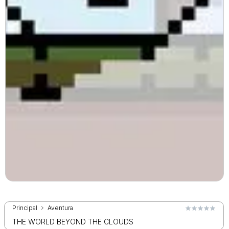
Principal
Aventura
THE WORLD BEYOND THE CLOUDS