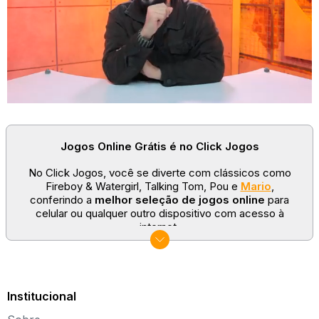
Jogos Online Grátis é no Click Jogos
No Click Jogos, você se diverte com clássicos como
Fireboy & Watergirl, Talking Tom, Pou e
Mario
,
conferindo a
melhor seleção de jogos online
para
celular ou qualquer outro dispositivo com acesso à
internet.
No Click Jogos temos as categorias mais populares:
jogos clássicos
,
jogos de esporte
e
jogos famosos
para todas as idades. Somos um portal de games
sempre atualizado com novos títulos!
Institucional
Explore novos universos, dirija carros, teste sua