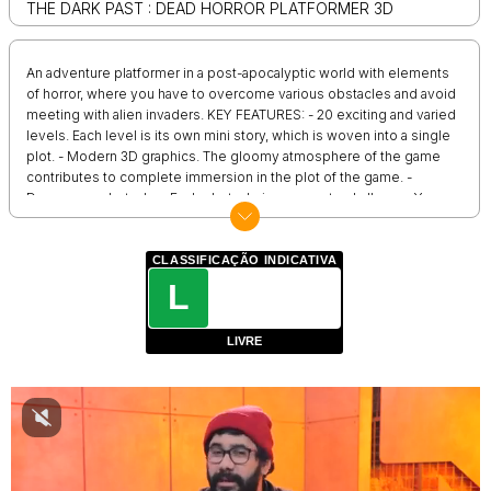
THE DARK PAST : DEAD HORROR PLATFORMER 3D
An adventure platformer in a post-apocalyptic world with elements
of horror, where you have to overcome various obstacles and avoid
meeting with alien invaders. KEY FEATURES: - 20 exciting and varied
levels. Each level is its own mini story, which is woven into a single
plot. - Modern 3D graphics. The gloomy atmosphere of the game
contributes to complete immersion in the plot of the game. -
Dangerous obstacles. Each obstacle is a separate challenge. You
will need dexterity to pass them all. - Challenging puzzles. In our
game, you need to solve problems - how to go further - what
actions and in what sequence you need to perform. - Insidious alien
CLASSIFICAÇÃO INDICATIVA
monsters that have captured our planet and turned it into a gloomy
L
and deserted wasteland. - Convenient management. Our platformer
has intuitive and responsive controls so that nothing can stop you
LIVRE
from having fun solving puzzles and completing levels!