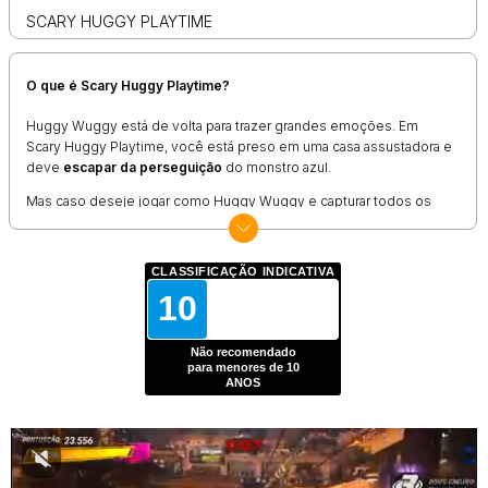
SCARY HUGGY PLAYTIME
O que é Scary Huggy Playtime?
Huggy Wuggy está de volta para trazer grandes emoções. Em
Scary Huggy Playtime, você está preso em uma casa assustadora e
deve
escapar da perseguição
do monstro azul.
Mas caso deseje jogar como Huggy Wuggy e capturar todos os
outros, também é possível. Seja como humano ou pelúcia
aterrorizante, a diversão no game é garantida.
CLASSIFICAÇÃO INDICATIVA
Como jogar Scary Huggy Playtime?
10
Primeiro, escolha qual personagem você deseja ser e, em seguida,
qual será o objeto que te ajudará na partida. Para movimentar-se,
Não recomendado
use o mouse ou toque na tela do celular
.
para menores de 10
ANOS
Clique no botão esquerdo do mouse e mantenha-o pressionado
caso queira correr. Para os demais comandos de ação, como
esconder-se, você deve soltar o botão.