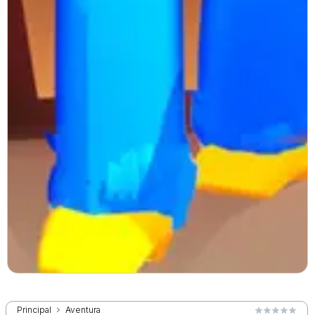
Principal
Aventura