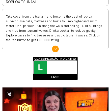
ROBLOX TSUNAMI
Take cover from the tsunami and become the best of roblox
survivor. Use balls, mattress and boats to jump higher and swim
faster. Cool parkour - run along the walls and ceiling. Build buildings
and hide from tsunami waves. Drink a cocktail to reduce gravity.
Explore caves to find treasures and avoid tsunami waves. Click on
the red button to get +100.000 rating
CLASSIFICAÇÃO INDICATIVA
L
LIVRE