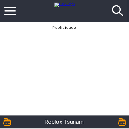
Roblox Tsunami