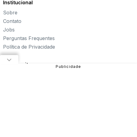
Institucional
Explore novos universos, dirija carros, teste sua
Sobre
paciência, seja uma estrela do futebol ou brinque com a
Barbie de forma totalmente gratuita. Aqui, não faltam
Contato
opções para aproveitar!
Jobs
Sobre o Click Jogos
Perguntas Frequentes
Política de Privacidade
Fundado em 2004, o Click Jogos é o maior portal de
jogos online infantil do Brasil, oferecendo
os melhores
jogos online para PC
, além de alternativas para curtir
Nossos sites
pelo
tablet ou celular
.
Nosso objetivo é proporcionar uma experiência incrível
em entretenimento e diversão com
jogos de meninas
,
jogos de carros
,
jogos de aventura
,
jogos de
plataforma
e muito mais!
São diversos games disponíveis no site que você pode
jogar online gratuitamente. Dentre eles, estão:
Fireboy
and Watergirl
,
Subway Surfers
,
Bubble Pop
, entre
outros.
Sendo uma das verticais do Grupo NZN, o Click Jogos
conta com equipe especializada e monitoramento diário,