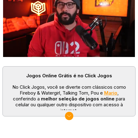
que você terá que se preocupar apenas em
atirar nos inimigos
.
O próprio game conta com uma mira assim que um adversário
aparece, então basta ficar de olho na direção que ela está
apontando antes de clicar para disparar.
Outro ponto importante é ficar de olho no seu
indicador de
munição
, localizado no canto esquerdo da fase. Você conta com
um número limitado de balas, então nada de disparar loucamente
nos adversários, pois uma derrota será decretada caso fique sem
meios para lidar com os inimigos.
Em áreas mais carregadas você vai acabar encontrando pontos na
Jogos Online Grátis é no Click Jogos
fase (onde aparecem um telefone) para ter sua munição de volta,
mas isso não acontece em todos os estágios.
No Click Jogos, você se diverte com clássicos como
Dessa forma, tenha controle não apenas da sua mira, mas também
Fireboy & Watergirl, Talking Tom, Pou e
Mario
,
das balas para ter certeza de que chegará até o fim.
conferindo a
melhor seleção de jogos online
para
celular ou qualquer outro dispositivo com acesso à
internet.
No Click Jogos temos as categorias mais populares:
jogos clássicos
,
jogos de esporte
e
jogos famosos
para todas as idades. Somos um portal de games
sempre atualizado com novos títulos!