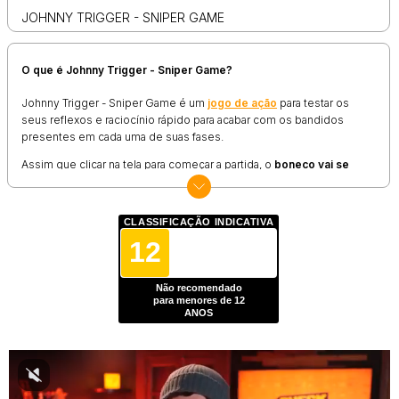
JOHNNY TRIGGER - SNIPER GAME
O que é Johnny Trigger - Sniper Game?
Johnny Trigger - Sniper Game é um
jogo de ação
para testar os
seus reflexos e raciocínio rápido para acabar com os bandidos
presentes em cada uma de suas fases.
Assim que clicar na tela para começar a partida, o
boneco vai se
mover sozinho pela fase
, cabendo a você disparar sempre que um
inimigo estiver no caminho.
CLASSIFICAÇÃO INDICATIVA
Quando o encontro acontece, o
jogo de tiro
ativa um sistema de
queda no avanço de tempo (o famoso bullet time) para ajudar na
12
tarefa de mirar e atirar.
Para se dar bem por aqui é preciso eliminar todos os oponentes,
Não recomendado
para menores de 12
pois caso algum fique vivo ele vai eliminá-lo sem dó ou piedade,
ANOS
fazendo-o voltar novamente para o início da fase em busca de uma
marca melhor.
Como jogar Johnny Trigger - Sniper Game?
A lógica em Johnny Trigger - Sniper Game é bastante simples, já