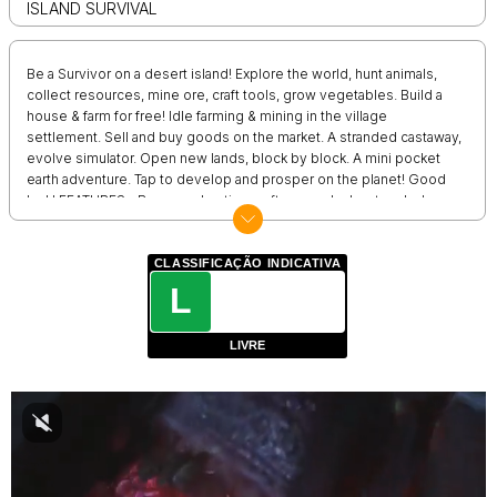
ISLAND SURVIVAL
Be a Survivor on a desert island! Explore the world, hunt animals,
collect resources, mine ore, craft tools, grow vegetables. Build a
house & farm for free! Idle farming & mining in the village
settlement. Sell and buy goods on the market. A stranded castaway,
evolve simulator. Open new lands, block by block. A mini pocket
earth adventure. Tap to develop and prosper on the planet! Good
luck! FEATURES - Be an exploration craftsman, a lucky stranded
survivor on the Ocean Island! - Amazing tiny, pocket 2D exploration
environment; - Idle sandbox world evolution; - Open world box
survival game builder, isle wood lumberjack and hunting adventure;
CLASSIFICAÇÃO INDICATIVA
- Free survival simulator building game; - Evolve, explore the Earth
L
planet, block by blocks - new lands and last territories; - Mine
materials, craft weapons, and create multi items at the settlement
LIVRE
factory; - Collect resources - wood lumberjack, ore, food, and many
other things;