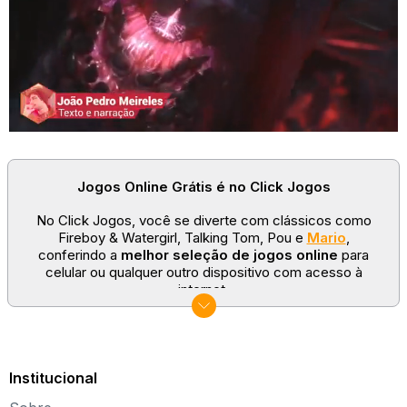
Jogos Online Grátis é no Click Jogos
No Click Jogos, você se diverte com clássicos como
Fireboy & Watergirl, Talking Tom, Pou e
Mario
,
conferindo a
melhor seleção de jogos online
para
celular ou qualquer outro dispositivo com acesso à
internet.
No Click Jogos temos as categorias mais populares:
jogos clássicos
,
jogos de esporte
e
jogos famosos
para todas as idades. Somos um portal de games
sempre atualizado com novos títulos!
Institucional
Explore novos universos, dirija carros, teste sua