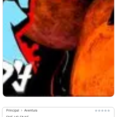
Principal
Aventura