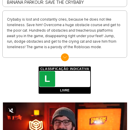
BANANA PARKOUR: SAVE THE CRYBABY
Crybaby is lost and constantly cries, because he does not like
loneliness. Save him! Overcome a huge obstacle course and get to
the poor cat. Hundreds of obstacles and treacherous platforms
await you in the game, disappearing right under your feet! Jump,
run, dodge obstacles and get to the crying cat and save him from
loneliness! The game is a parody of the Roblocas mode.
CLASSIFICAÇÃO INDICATIVA
L
LIVRE