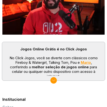
Jogos Online Grátis é no Click Jogos
No Click Jogos, você se diverte com clássicos como
Fireboy & Watergirl, Talking Tom, Pou e
Mario
,
conferindo a
melhor seleção de jogos online
para
celular ou qualquer outro dispositivo com acesso à
internet.
No Click Jogos temos as categorias mais populares:
jogos clássicos
,
jogos de esporte
e
jogos famosos
para todas as idades. Somos um portal de games
sempre atualizado com novos títulos!
Institucional
Explore novos universos, dirija carros, teste sua