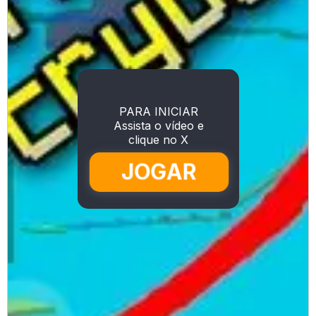
PARA INICIAR
Assista o vídeo e
clique no X
JOGAR