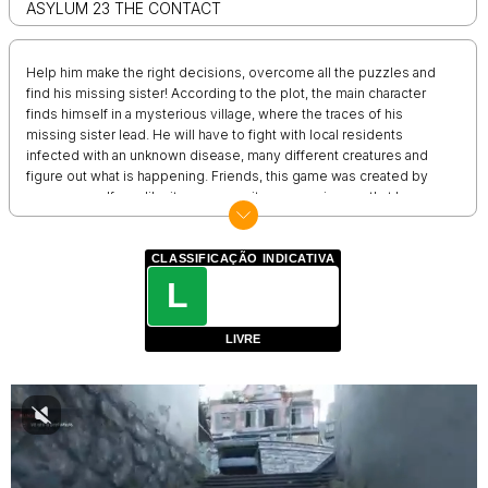
ASYLUM 23 THE CONTACT
Help him make the right decisions, overcome all the puzzles and
find his missing sister! According to the plot, the main character
finds himself in a mysterious village, where the traces of his
missing sister lead. He will have to fight with local residents
infected with an unknown disease, many different creatures and
figure out what is happening. Friends, this game was created by
one person. If you like it, you can write your review so that I
understand that I should continue development. The main thing in
the game is that it is an adventure quest based on solving puzzles,
exploring the game world, as well as various interactions with
CLASSIFICAÇÃO INDICATIVA
objects. Each level has its own unique goal based on solving
L
puzzles, shooting enemies, movement speed and so on. In the
game you will find: - Interesting story! - Offline passage of the story
LIVRE
campaign! - Atmosphere of adventure! - Survival in the Zombie
world! You can play without internet! Hope you enjoy the game!