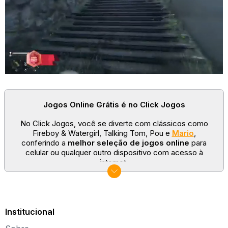
Jogos Online Grátis é no Click Jogos
No Click Jogos, você se diverte com clássicos como
Fireboy & Watergirl, Talking Tom, Pou e
Mario
,
conferindo a
melhor seleção de jogos online
para
celular ou qualquer outro dispositivo com acesso à
internet.
No Click Jogos temos as categorias mais populares:
jogos clássicos
,
jogos de esporte
e
jogos famosos
para todas as idades. Somos um portal de games
sempre atualizado com novos títulos!
Institucional
Explore novos universos, dirija carros, teste sua