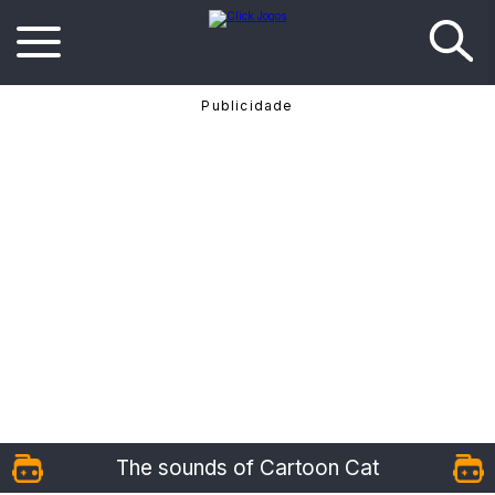
The sounds of Cartoon Cat