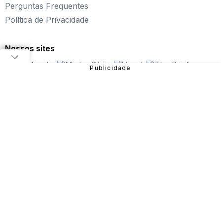
Sobre o Click Jogos
Perguntas Frequentes
Política de Privacidade
Fundado em 2004, o Click Jogos é o maior portal de
jogos online infantil do Brasil, oferecendo
os melhores
jogos online para PC
, além de alternativas para curtir
Nossos sites
pelo
tablet ou celular
.
Nosso objetivo é proporcionar uma experiência incrível
em entretenimento e diversão com
jogos de meninas
,
jogos de carros
,
jogos de aventura
,
jogos de
plataforma
e muito mais!
São diversos games disponíveis no site que você pode
jogar online gratuitamente. Dentre eles, estão:
Fireboy
and Watergirl
,
Subway Surfers
,
Bubble Pop
, entre
outros.
Sendo uma das verticais do Grupo NZN, o Click Jogos
conta com equipe especializada e monitoramento diário,
garantindo uma
experiência mais segura para o
público
e trabalhando para que a nossa história continue
com as novas gerações.