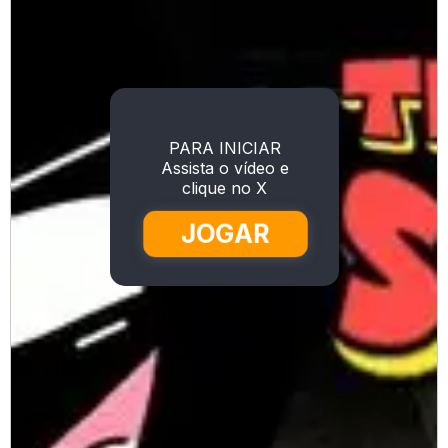
PARA INICIAR
Assista o vídeo e
clique no X
JOGAR