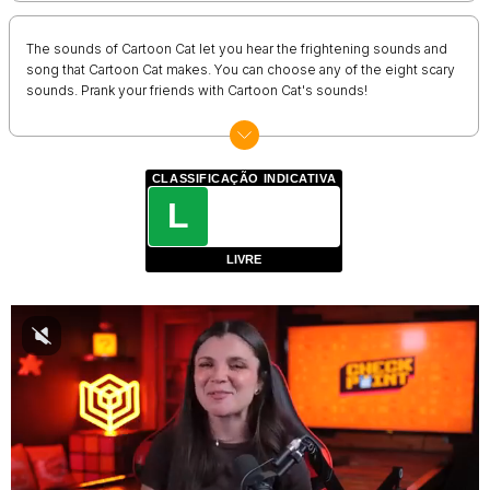
The sounds of Cartoon Cat let you hear the frightening sounds and
song that Cartoon Cat makes. You can choose any of the eight scary
sounds. Prank your friends with Cartoon Cat's sounds!
CLASSIFICAÇÃO INDICATIVA
L
LIVRE