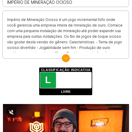
IMPÉRIO DE MINERAÇÃO OCIOSO
Império de Mineração Ocioso é um jogo incremental fofo onde
você gerencia uma empresa inteira de mineração de ouro. Comece
com uma pequena instalação de mineração até poder expandir sua
empresa para outras instalações. Os fãs de jogos de toque ocioso
vão gostar desta versão do gênero. Características: - Tema de jogo
ocioso divertido - Jogabilidade sem fim - Produção de ouro
contínua enquanto estiver offline - Desbloqueie atualizações para
ajudá-lo a minerar mais ouro Ganhe ouro suficiente para contratar
gerentes que supervisionarão todas as suas tarefas. Atualize suas
instalações para melhorar sua produção e atrair investidores. Em
CLASSIFICAÇÃO INDICATIVA
seguida, use o dinheiro do investidor para expandir seus negócios.
L
Tantas coisas para fazer em tão pouco tempo. Felizmente, sua mina
de ouro gera ouro mesmo se você não estiver jogando ativamente.
LIVRE
Você pode coletar sua renda ociosa assim que retornar ao seu
jogo.