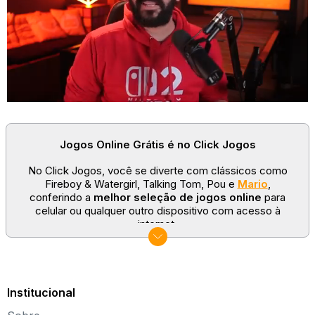
Jogos Online Grátis é no Click Jogos
No Click Jogos, você se diverte com clássicos como
Fireboy & Watergirl, Talking Tom, Pou e
Mario
,
conferindo a
melhor seleção de jogos online
para
celular ou qualquer outro dispositivo com acesso à
internet.
No Click Jogos temos as categorias mais populares:
jogos clássicos
,
jogos de esporte
e
jogos famosos
para todas as idades. Somos um portal de games
sempre atualizado com novos títulos!
Institucional
Explore novos universos, dirija carros, teste sua