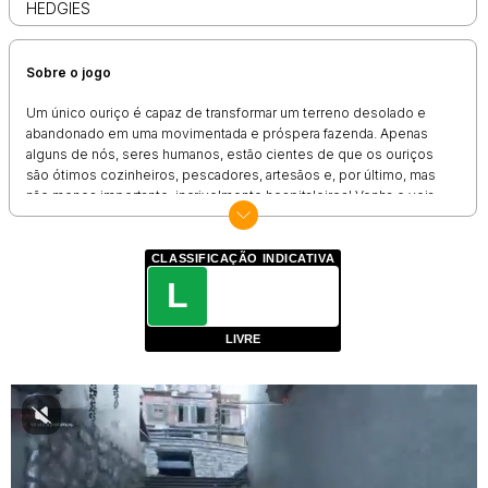
HEDGIES
Sobre o jogo
Um único ouriço é capaz de transformar um terreno desolado e
abandonado em uma movimentada e próspera fazenda. Apenas
alguns de nós, seres humanos, estão cientes de que os ouriços
são ótimos cozinheiros, pescadores, artesãos e, por último, mas
não menos importante, incrivelmente hospitaleiros! Venha e veja
por si mesmo, mergulhe no jogo 'Hedgies' e contribua para o
embelezamento do Vale.
CLASSIFICAÇÃO INDICATIVA
Como jogar
L
Cultive frutas e vegetais, estude novas receitas, faça amizade com
seus vizinhos e ajude os amigos. Torne-se um entusiasta da pesca
LIVRE
e o rei das festas. Realize festins e convide outros ouriços para
celebrar diversos eventos. Demonstre sua habilidade e mostre
quem é o melhor alfaiate de todos!
Participe da 'Batalha dos Alfaiates', onde os ouriços competem
entre si para ter a chance de ganhar um boné super fofo! Decore
seu jardim como quiser! Faça da Fazenda do Hedgy um canto