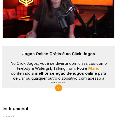
Em linhas gerais, basta ficar atento aos itens que aparecem na tela e
usá-los nos locais indicados para avançar pelas etapas.
Essa é a única forma de garantir que todos que chegaram ao
hospital voltem para casa curados.
Jogos Online Grátis é no Click Jogos
No Click Jogos, você se diverte com clássicos como
Fireboy & Watergirl, Talking Tom, Pou e
Mario
,
conferindo a
melhor seleção de jogos online
para
celular ou qualquer outro dispositivo com acesso à
internet.
No Click Jogos temos as categorias mais populares:
jogos clássicos
,
jogos de esporte
e
jogos famosos
para todas as idades. Somos um portal de games
sempre atualizado com novos títulos!
Institucional
Explore novos universos, dirija carros, teste sua