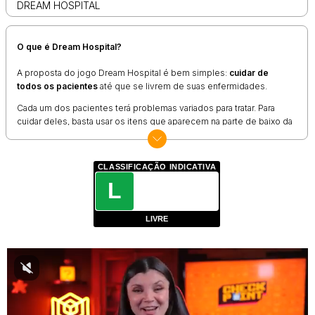
DREAM HOSPITAL
O que é Dream Hospital?
A proposta do jogo
Dream Hospital
é bem simples:
cuidar de
todos os pacientes
até que se livrem de suas enfermidades.
Cada um dos pacientes terá problemas variados para tratar. Para
cuidar deles, basta usar os itens que aparecem na parte de baixo da
tela.
Ao selecionar um instrumento, o
jogo de administrar
mostrará
CLASSIFICAÇÃO INDICATIVA
onde ele deve ser usado, marcando com um indicador quando não
tiver mais utilidade.
L
Um ponto importante é que cada paciente também tem um número
diferente de etapas para concluir seu tratamento, garantindo que
LIVRE
uma missão nunca será igual a outra.
Como jogar Dream Hospital?
A dinâmica do jogo é bem direta, já que basta usar o
mouse e o
botão esquerdo
para realizar todas as ações, ou
tocar na tela do
seu dispositivo
.