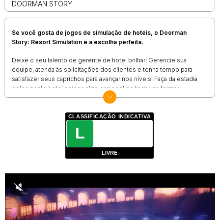
DOORMAN STORY
Se você gosta de jogos de simulação de hotéis, o Doorman
Story: Resort Simulation é a escolha perfeita.
Deixe o seu talento de gerente de hotel brilhar! Gerencie sua
equipe, atenda às solicitações dos clientes e tenha tempo para
satisfazer seus caprichos para avançar nos níveis. Faça da estadia
deles neste hotel ocioso algo especial de todas as formas
possíveis.
Melhore os apartamentos! Reserve equipamentos e atualize os
CLASSIFICAÇÃO INDICATIVA
quartos para manter seus clientes felizes. Quanto melhor o
L
apartamento, mais dinheiro você recebe dos seus hóspedes.
Ganhe o suficiente para se tornar um magnata respeitado de
resorts.
LIVRE
Gerenciar um hotel maluco não é tão fácil! Use impulsionadores
impressionantes para lidar com episódios difíceis de forma mais
rápida e fácil. Comunique-se com funcionários, clientes e
visitantes, explore cada canto do seu refúgio de hotel em um dos
maiores jogos de simulação! Depende de você se quer
permanecer no nível de gerente ou crescer para se tornar um