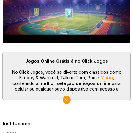
verdadeiro magnata de hotéis e cafés.
Como jogar:
Administre um negócio de hotel!
Faça o check-in dos hóspedes e atenda aos seus caprichos!
Decore hotéis!
Abra novos hotéis em muitos países ao redor do mundo!
Jogos Online Grátis é no Click Jogos
No Click Jogos, você se diverte com clássicos como
Fireboy & Watergirl, Talking Tom, Pou e
Mario
,
conferindo a
melhor seleção de jogos online
para
celular ou qualquer outro dispositivo com acesso à
internet.
No Click Jogos temos as categorias mais populares:
jogos clássicos
,
jogos de esporte
e
jogos famosos
para todas as idades. Somos um portal de games
sempre atualizado com novos títulos!
Institucional
Explore novos universos, dirija carros, teste sua