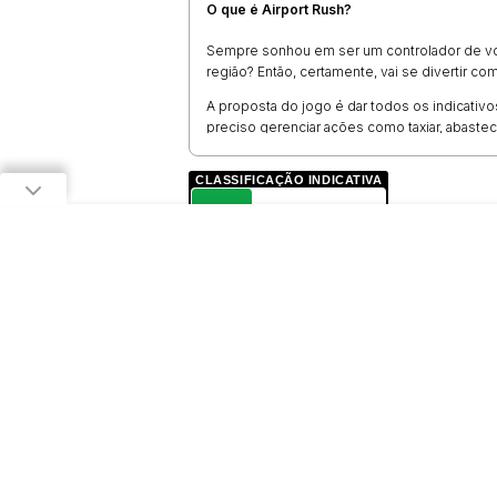
O que é Airport Rush?
Sempre sonhou em ser um controlador de vo
região? Então, certamente, vai se divertir co
A proposta do jogo é dar todos os indicativo
preciso gerenciar ações como taxiar, abaste
uma viagem.
CLASSIFICAÇÃO INDICATIVA
Vale mencionar que aeronaves de tamanhos di
atento às necessidades de cada uma delas pa
L
Como jogar Airport Rush?
LIVRE
Utilizando o mouse, deve-se
clicar com o 
lado de cada avião para comandá-lo corretam
De maneira simples, o objetivo é garantir qu
os botões na ordem correta para concluir o d