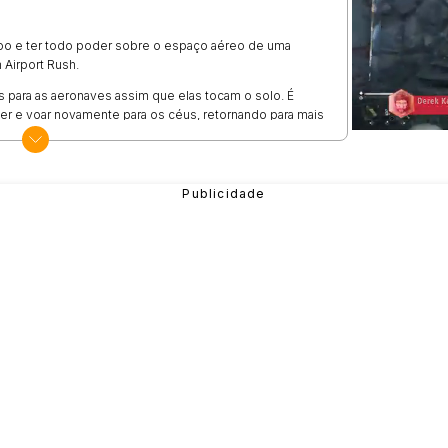
o e ter todo poder sobre o espaço aéreo de uma
m
Airport Rush
.
s para as aeronaves assim que elas tocam o solo. É
cer e voar novamente para os céus, retornando para mais
ferentes vão passar pelo aeroporto, por isso, fique
ra que o seu dia de trabalho não vire uma bagunça.
botão esquerdo
nos ícones de ação que aparecem ao
ente.
e o aeroporto não vire uma bagunça, bastando pressionar
esafio.