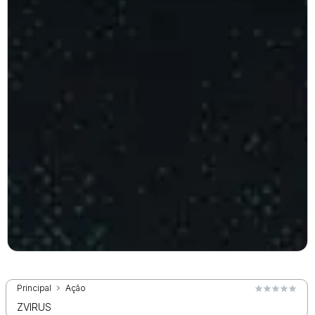
Principal
Ação
ZVIRUS