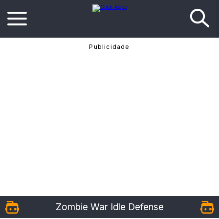
Zombie War Idle Defense