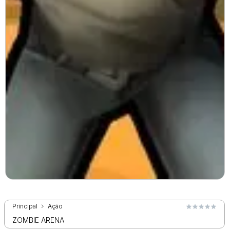
Principal
Ação
ZOMBIE ARENA