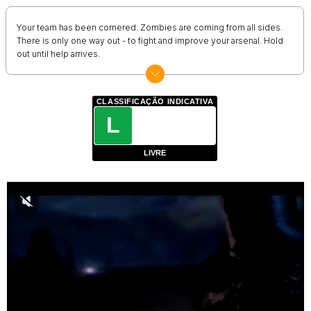
Your team has been cornered. Zombies are coming from all sides.
There is only one way out - to fight and improve your arsenal. Hold
out until help arrives.
CLASSIFICAÇÃO INDICATIVA
L
LIVRE