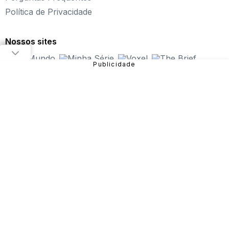
Política de Privacidade
Fundado em 2004, o Click Jogos é o maior portal de
jogos online infantil do Brasil, oferecendo
os melhores
jogos online para PC
, além de alternativas para curtir
Nossos sites
pelo
tablet ou celular
.
Nosso objetivo é proporcionar uma experiência incrível
em entretenimento e diversão com
jogos de meninas
,
jogos de carros
,
jogos de aventura
,
jogos de
plataforma
e muito mais!
São diversos games disponíveis no site que você pode
jogar online gratuitamente. Dentre eles, estão:
Fireboy
and Watergirl
,
Subway Surfers
,
Bubble Pop
, entre
outros.
Sendo uma das verticais do Grupo NZN, o Click Jogos
conta com equipe especializada e monitoramento diário,
garantindo uma
experiência mais segura para o
público
e trabalhando para que a nossa história continue
com as novas gerações.