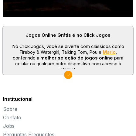
Jogos Online Grátis é no Click Jogos
No Click Jogos, você se diverte com clássicos como
Fireboy & Watergirl, Talking Tom, Pou e
Mario
,
conferindo a
melhor seleção de jogos online
para
celular ou qualquer outro dispositivo com acesso à
internet.
No Click Jogos temos as categorias mais populares:
jogos clássicos
,
jogos de esporte
e
jogos famosos
para todas as idades. Somos um portal de games
sempre atualizado com novos títulos!
Institucional
Explore novos universos, dirija carros, teste sua
Sobre
paciência, seja uma estrela do futebol ou brinque com a
Barbie de forma totalmente gratuita. Aqui, não faltam
Contato
opções para aproveitar!
Jobs
Sobre o Click Jogos
Perguntas Frequentes