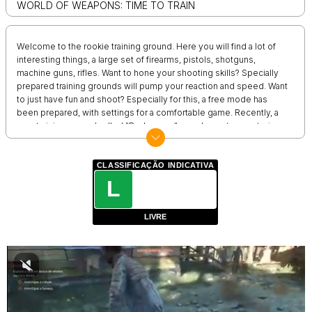
WORLD OF WEAPONS: TIME TO TRAIN
Welcome to the rookie training ground. Here you will find a lot of
interesting things, a large set of firearms, pistols, shotguns,
machine guns, rifles. Want to hone your shooting skills? Specially
prepared training grounds will pump your reaction and speed. Want
to just have fun and shoot? Especially for this, a free mode has
been prepared, with settings for a comfortable game. Recently, a
new training ground called "Backrooms" was dug out, a mysterious
and terrible training ground, shrouded in darkness. Find the key and
the door behind which there is an exit and escape from the
Backrooms!
CLASSIFICAÇÃO INDICATIVA
L
LIVRE