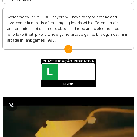
Welcome to Tanks 1990. Players will have to try to defend and
overcome hundreds of challenging levels with different terrains
and enemies. Let's come back to childhood and welcome those
who love 8-bit, pixel art, new game, arcade game, brick games, mini
arcade in Tank games 1990!
CLASSIFICAÇÃO INDICATIVA
L
LIVRE