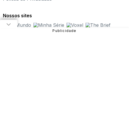
jogos online infantil do Brasil, oferecendo
os melhores
jogos online para PC
, além de alternativas para curtir
Nossos sites
pelo
tablet ou celular
.
Nosso objetivo é proporcionar uma experiência incrível
em entretenimento e diversão com
jogos de meninas
,
jogos de carros
,
jogos de aventura
,
jogos de
plataforma
e muito mais!
São diversos games disponíveis no site que você pode
jogar online gratuitamente. Dentre eles, estão:
Fireboy
and Watergirl
,
Subway Surfers
,
Bubble Pop
, entre
outros.
Sendo uma das verticais do Grupo NZN, o Click Jogos
conta com equipe especializada e monitoramento diário,
garantindo uma
experiência mais segura para o
público
e trabalhando para que a nossa história continue
com as novas gerações.