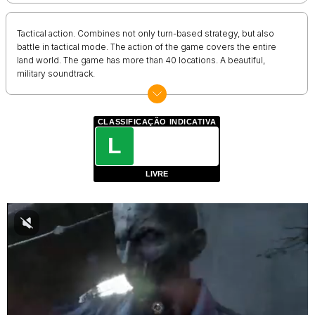
Tactical action. Combines not only turn-based strategy, but also
battle in tactical mode. The action of the game covers the entire
land world. The game has more than 40 locations. A beautiful,
military soundtrack.
CLASSIFICAÇÃO INDICATIVA
L
LIVRE