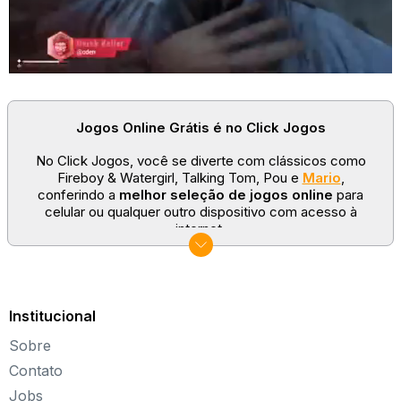
Jogos Online Grátis é no Click Jogos
No Click Jogos, você se diverte com clássicos como
Fireboy & Watergirl, Talking Tom, Pou e
Mario
,
conferindo a
melhor seleção de jogos online
para
celular ou qualquer outro dispositivo com acesso à
internet.
No Click Jogos temos as categorias mais populares:
jogos clássicos
,
jogos de esporte
e
jogos famosos
para todas as idades. Somos um portal de games
sempre atualizado com novos títulos!
Institucional
Explore novos universos, dirija carros, teste sua
Sobre
paciência, seja uma estrela do futebol ou brinque com a
Barbie de forma totalmente gratuita. Aqui, não faltam
Contato
opções para aproveitar!
Jobs