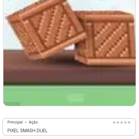
Principal
Ação
PIXEL SMASH DUEL