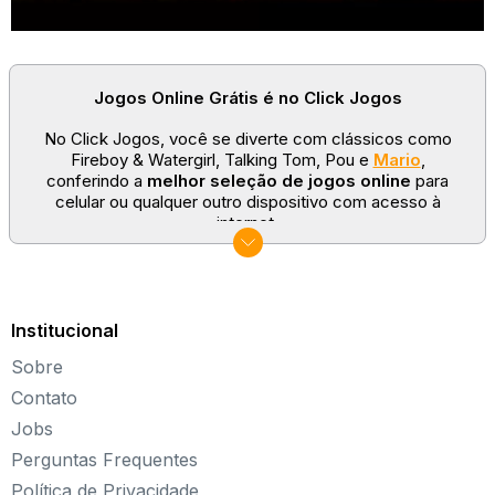
Jogos Online Grátis é no Click Jogos
No Click Jogos, você se diverte com clássicos como
Fireboy & Watergirl, Talking Tom, Pou e
Mario
,
conferindo a
melhor seleção de jogos online
para
celular ou qualquer outro dispositivo com acesso à
internet.
No Click Jogos temos as categorias mais populares:
jogos clássicos
,
jogos de esporte
e
jogos famosos
para todas as idades. Somos um portal de games
sempre atualizado com novos títulos!
Institucional
Explore novos universos, dirija carros, teste sua
Sobre
paciência, seja uma estrela do futebol ou brinque com a
Barbie de forma totalmente gratuita. Aqui, não faltam
Contato
opções para aproveitar!
Jobs
Sobre o Click Jogos
Perguntas Frequentes
Política de Privacidade
Fundado em 2004, o Click Jogos é o maior portal de