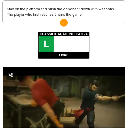
Stay on the platform and push the opponent down with weapons.
The player who first reaches 5 wins the game.
CLASSIFICAÇÃO INDICATIVA
L
LIVRE