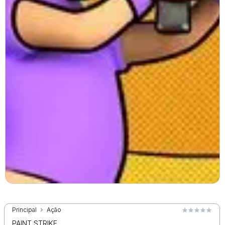
Principal
Ação
PAINT STRIKE