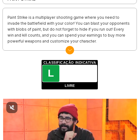
Paint Strike is a multiplayer shooting game where you need to
invade the battlefield with your color! You can blast your opponents
with blobs of paint, but do not forget to hide if you run out! Every
win and kill counts, and you can spend your earnings to buy more
powerful weapons and customize your character.
CLASSIFICAÇÃO INDICATIVA
L
LIVRE